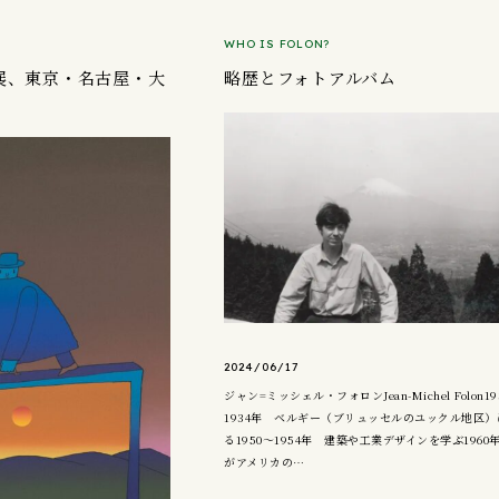
WHO IS FOLON?
展、東京・名古屋・大
略歴とフォトアルバム
2024/06/17
ジャン=ミッシェル・フォロンJean-Michel Folon193
1934年​ ベルギー（ブリュッセルのユックル地区
る1950～1954年 建築や工業デザインを学ぶ1960
がアメリカの…