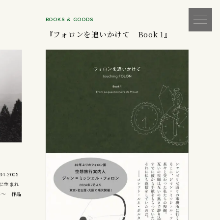
BOOKS & GOODS
『フォロンを追いかけて Book 1』
4-2005
）に生まれ
年～ 作品